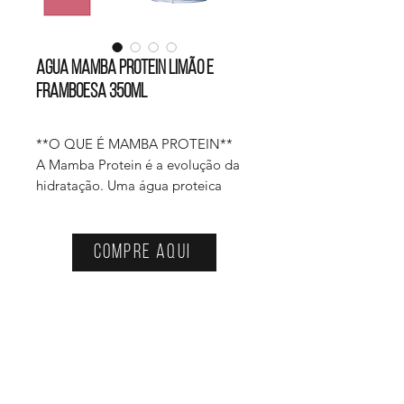
Agua Mamba Protein Limão E
Framboesa 350ml
**O QUE É MAMBA PROTEIN**
A Mamba Protein é a evolução da
hidratação. Uma água proteica
funcional com 20g de colágeno
hidrolisado e BCAA, criada para
quem busca recuperação,
Compre aqui
saciedade e leveza no mesmo gole.
**BENEFÍCIOS PRINCIPAIS**
Service:
• 20g de proteína do colágeno
atendimento_mamba@betterdrinks.com
• Zero açúcar, glúten, lactose ou
edulcorantes
Partnerships:
• Fórmula clean e transparente
parcerias@betterdrinks.com